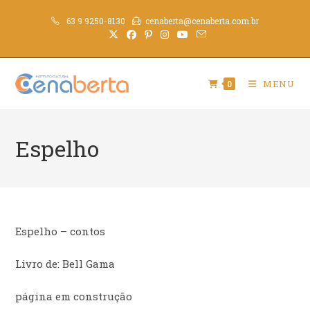
63 9 9250-8130
cenaberta@cenaberta.com.br
MENU
0
Espelho
Espelho – contos
Livro de: Bell Gama
página em construção