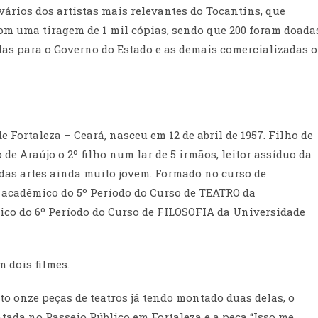
vários dos artistas mais relevantes do Tocantins, que
om uma tiragem de 1 mil cópias, sendo que 200 foram doada
adas para o Governo do Estado e as demais comercializadas 
e Fortaleza – Ceará, nasceu em 12 de abril de 1957. Filho de
e Araújo o 2º filho num lar de 5 irmãos, leitor assíduo da
 das artes ainda muito jovem. Formado no curso de
a acadêmico do 5º Período do Curso de TEATRO da
co do 6º Período do Curso de FILOSOFIA da Universidade
 dois filmes.
o onze peças de teatros já tendo montado duas delas, o
ada no Passeio Público em Fortaleza e a peça “Isso me