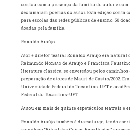
contou com a presença da família do autor e com 
declamaram poemas do autor. Esta edição conta c
para escolas das redes públicas de ensino, 50 do
doadas pela família.
Ronaldo Araújo
Ator e diretor teatral Ronaldo Araújo era natural d
Raimundo Nonato de Araújo e Francisca Faustino d
literatura clássica, se enveredou pelos caminhos
preparação de atores de Mauri de Castro/2002. Er
Universidade Federal do Tocantins-UFT e acadêmi
Federal do Tocantins-UFT.
Atuou em mais de quinze espetáculos teatrais e em
Ronaldo Araújo também é dramaturgo, tendo escrit
monólogo “Ritual das Coisas Encalhadas” apresent