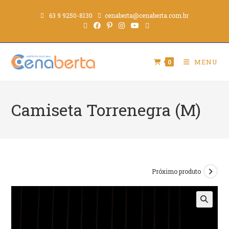
63 9 9250-8130
cenaberta@cenaberta.com.br
MENU
0
Camiseta Torrenegra (M)
Próximo produto
🔍