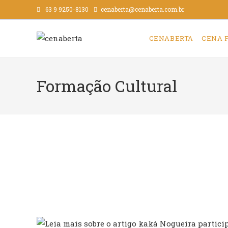
63 9 9250-8130
cenaberta@cenaberta.com.br
CENABERTA
CENA 
Formação Cultural