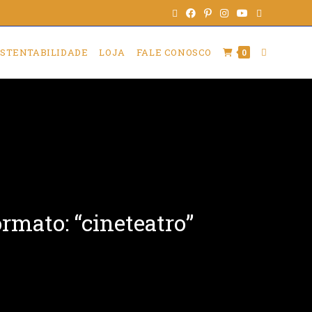
STENTABILIDADE
LOJA
FALE CONOSCO
0
rmato: “cineteatro”