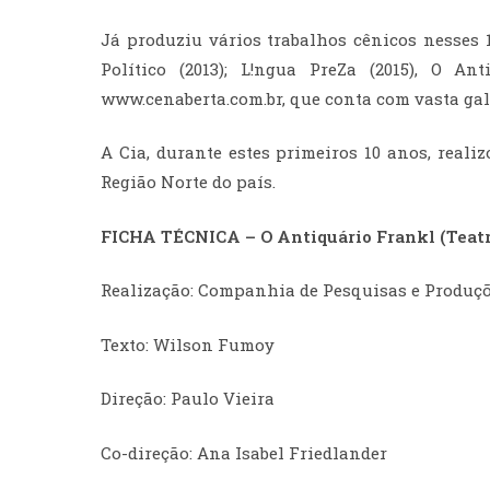
Já produziu vários trabalhos cênicos nesses 10
Político (2013); L!ngua PreZa (2015), O A
www.cenaberta.com.br, que conta com vasta gale
A Cia, durante estes primeiros 10 anos, reali
Região Norte do país.
FICHA TÉCNICA – O Antiquário Frankl (Teatr
Realização: Companhia de Pesquisas e Produçõ
Texto: Wilson Fumoy
Direção: Paulo Vieira
Co-direção: Ana Isabel Friedlander