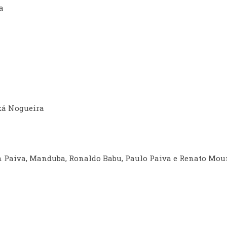
a
aká Nogueira
an Paiva, Manduba, Ronaldo Babu, Paulo Paiva e Renato Mou