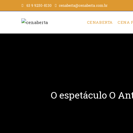
63 9 9250-8130
cenaberta@cenaberta.com.br
CENABERTA
CENA 
O espetáculo O Ant