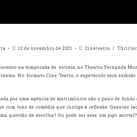
rta
12 de novembro de 2021
Cineteatro
/
Thrille
 sucesso na temporada de estreia, no Theatro Fernanda Mon
nema. No formato Cine Teatro, o espetáculo será exibido 
iada por uma agência de matrimônios são o pano de fundo de
e com tons de comédia que instiga a reflexão: Quantas 
ma questão de escolha? Ou pode ser esse um jogo mortal? 