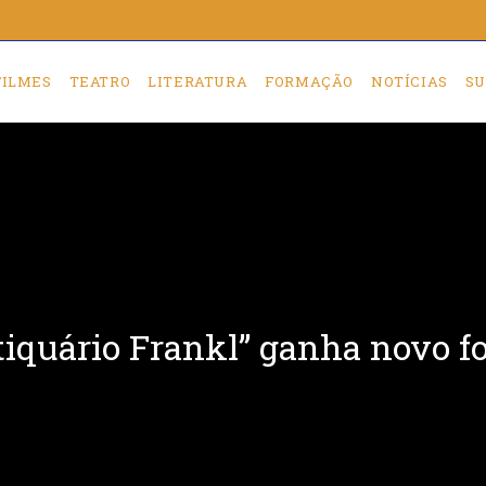
FILMES
TEATRO
LITERATURA
FORMAÇÃO
NOTÍCIAS
SU
iquário Frankl” ganha novo fo