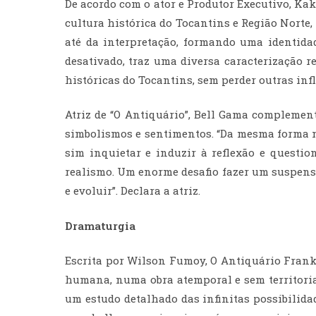
De acordo com o ator e Produtor Executivo, Kak
cultura histórica do Tocantins e Região Norte
até da interpretação, formando uma identid
desativado, traz uma diversa caracterização r
históricas do Tocantins, sem perder outras inf
Atriz de “O Antiquário”, Bell Gama complement
simbolismos e sentimentos. “Da mesma forma n
sim inquietar e induzir à reflexão e questi
realismo. Um enorme desafio fazer um suspense
e evoluir”. Declara a atriz.
Dramaturgia
Escrita por Wilson Fumoy, O Antiquário Frank
humana, numa obra atemporal e sem territoria
um estudo detalhado das infinitas possibilid