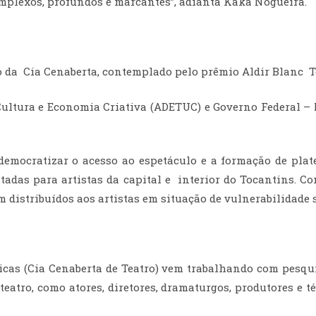
mplexos, profundos e marcantes”, adianta Kaká Nogueira.
ão da Cia Cenaberta, contemplado pelo prêmio Aldir Blanc 
ultura e Economia Criativa (ADETUC) e Governo Federal – 
democratizar o acesso ao espetáculo e a formação de pla
adas para artistas da capital e interior do Tocantins. Co
 distribuídos aos artistas em situação de vulnerabilidade s
cas (Cia Cenaberta de Teatro) vem trabalhando com pesqui
eatro, como atores, diretores, dramaturgos, produtores e té