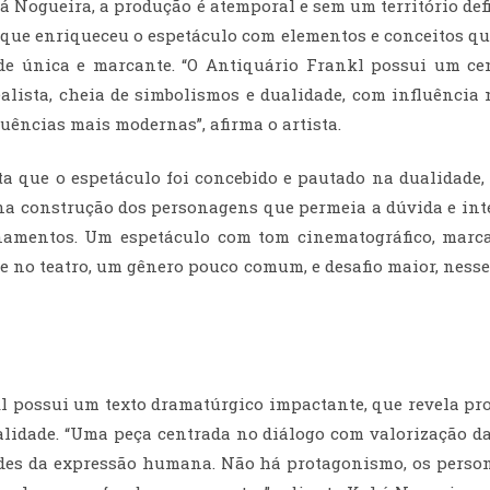
á Nogueira, a produção é atemporal e sem um território de
, que enriqueceu o espetáculo com elementos e conceitos qu
ade única e marcante. “O Antiquário Frankl possui um ce
ealista, cheia de simbolismos e dualidade, com influência 
luências mais modernas”, afirma o artista.
a que o espetáculo foi concebido e pautado na dualidade, 
a construção dos personagens que permeia a dúvida e int
onamentos. Um espetáculo com tom cinematográfico, marc
 no teatro, um gênero pouco comum, e desafio maior, nesse 
l possui um texto dramatúrgico impactante, que revela p
lidade. “Uma peça centrada no diálogo com valorização d
ades da expressão humana. Não há protagonismo, os perso