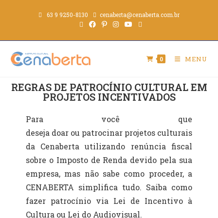
63 9 9250-8130
cenaberta@cenaberta.com.br
MENU
0
REGRAS DE PATROCÍNIO CULTURAL EM
PROJETOS INCENTIVADOS
Para você que
deseja
doar
ou
patrocinar
projetos culturais
da Cenaberta utilizando renúncia fiscal
sobre o Imposto de Renda devido pela sua
empresa, mas não sabe como proceder, a
CENABERTA simplifica tudo. Saiba como
fazer patrocínio via Lei de Incentivo à
Cultura ou Lei do Audiovisual.