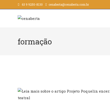
63 9 9250-8130
cenaberta@cenaberta.com.br
formação